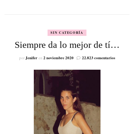
SIN CATEGORÍA
Siempre da lo mejor de tí…
en
Jenifer
2 noviembre 2020
22.823 comentarios
por
en
Siempre
da
lo
mejor
de
tí…