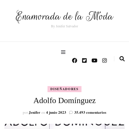
Enamorada de la Moda
By Jenifer Salvador
DISEÑADORES
Adolfo Domínguez
en
Jenifer
4 junio 2023
35.493 comentarios
por
en
Adolfo
Domínguez