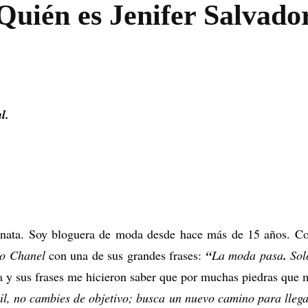
Quién es Jenifer Salvado
VISIÓN
l.
nata. Soy bloguera de moda desde hace más de 15 años. Co
o Chanel
con una de sus grandes frases:
“
La moda pasa
.
Sol
ia y sus frases me hicieron saber que por muchas piedras qu
cil, no cambies de objetivo; busca un nuevo camino para llega