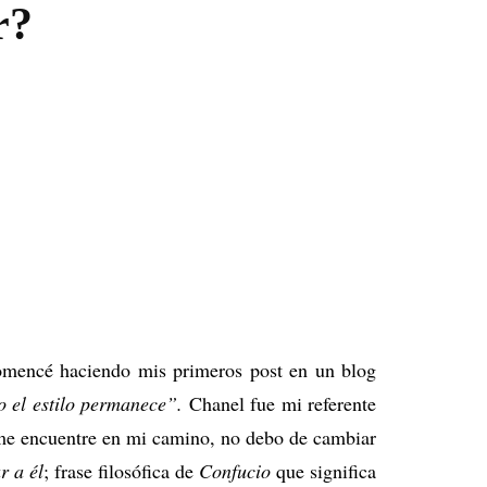
r?
MERCHANDISING
PERSONAL SHOPPER
REVISTA
mencé haciendo mis primeros post en un blog
o el estilo permanece”.
Chanel fue mi referente
e me encuentre en mi camino, no debo de cambiar
r a él
; frase filosófica de
Confucio
que significa