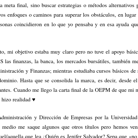
meta final, sino buscar estrategias o métodos alternativos p
os enfoques o caminos para superar los obstáculos, en lugar d
ersonas coincidieron en lo que yo pensaba y en esa ayuda q
ato, mi objetivo estaba muy claro pero no tuve el apoyo bási
S las finanzas, la banca, los mercados bursátiles, también 
inistración y Finanzas; mientras estudiaba cursos básicos d
ominio. Hasta que se consolida la marca, es decir, desde el d
tes. Cuando me llego la carta final de la OEPM de que mi ma
e hizo realidad ♥
dministración y Dirección de Empresas por la Universidad
l medio me saque algunos que otros títulos pero hemos ve
el/aquella que lea ¿Quién es Jenifer Salvador? Sepa que «no t