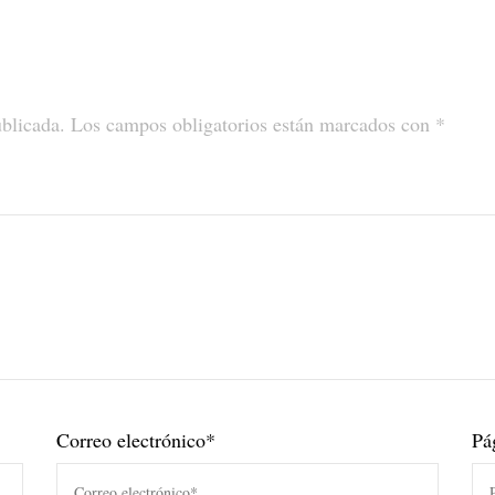
ublicada.
Los campos obligatorios están marcados con
*
Correo electrónico
*
Pá