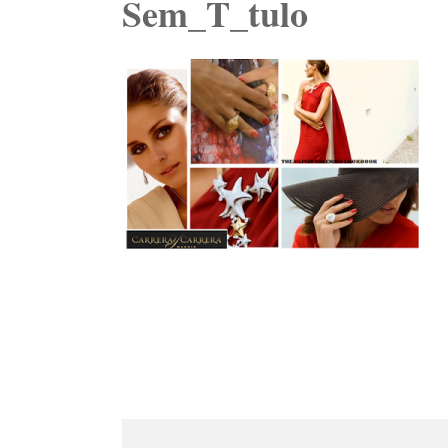
Sem_T_tulo
Navegación
de
entradas