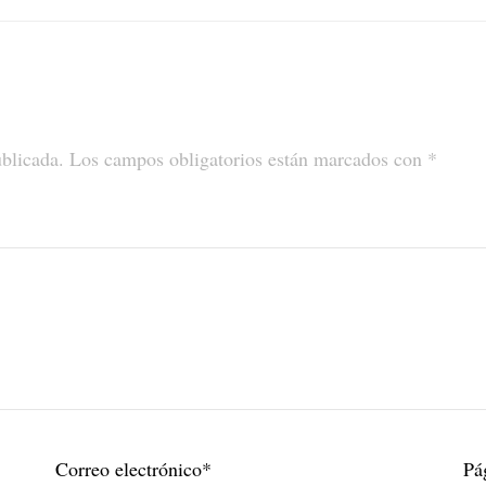
ublicada.
Los campos obligatorios están marcados con
*
Correo electrónico
*
Pá