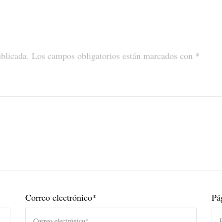
ublicada.
Los campos obligatorios están marcados con
*
Correo electrónico
*
Pá