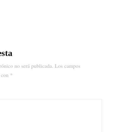
MERCHANDISING
PERSONAL SHOPPER
REVISTA
esta
rónico no será publicada.
Los campos
s con
*