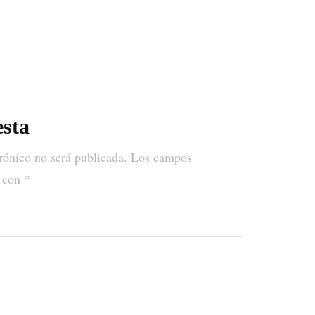
MERCHANDISING
PERSONAL SHOPPER
REVISTA
esta
rónico no será publicada.
Los campos
s con
*