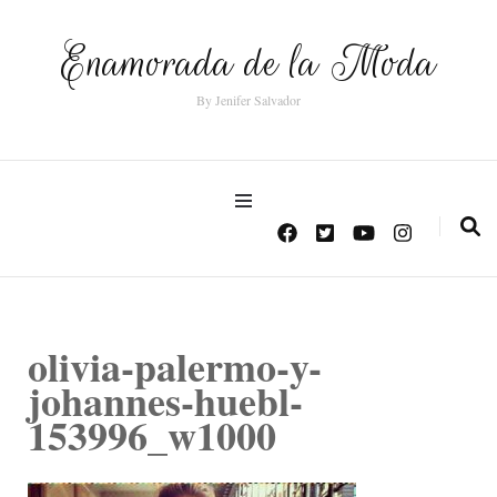
Enamorada de la Moda
By Jenifer Salvador
olivia-palermo-y-
johannes-huebl-
153996_w1000