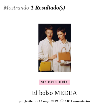
Mostrando
1 Resultado(s)
SIN CATEGORÍA
El bolso MEDEA
en
Jenifer
12 mayo 2019
6.831 comentarios
por
en
El