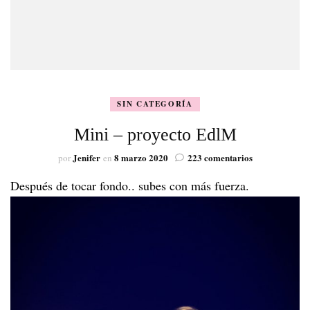
SIN CATEGORÍA
Mini – proyecto EdlM
en
Jenifer
8 marzo 2020
223 comentarios
por
en
Mini
Después de tocar fondo.. subes con más fuerza.
–
proyecto
EdlM