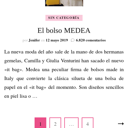
SIN CATEGORÍA
El bolso MEDEA
en
Jenifer
12 mayo 2019
6.820 comentarios
por
en
El
La nueva moda del año sale de la mano de dos hermanas
bolso
MEDEA
gemelas, Camilla y Giulia Venturini han sacado el nuevo
«it bag». Medea una peculiar firma de bolsos made in
Italy que convierte la clásica silueta de una bolsa de
papel en el «it bag» del momento. Son diseños sencillos
en piel lisa o …
Paginación
Página
Página
Página
1
2
…
4