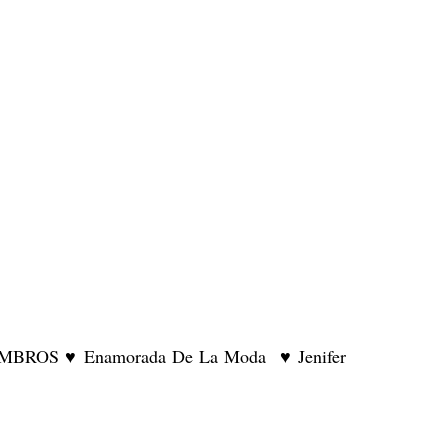
MERCHANDISING
PERSONAL SHOPPER
REVISTA
OS ♥ Enamorada De La Moda ♥ Jenifer