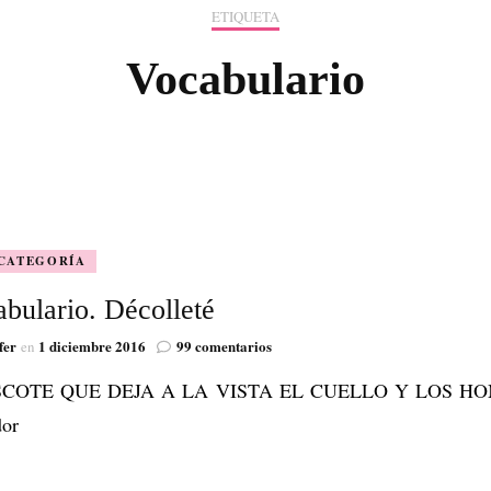
ETIQUETA
VISIÓN
Vocabulario
 CATEGORÍA
bulario. Décolleté
en
fer
1 diciembre 2016
99 comentarios
en
Vocabulario.
TE QUE DEJA A LA VISTA EL CUELLO Y LOS HOMBR
Décolleté
dor