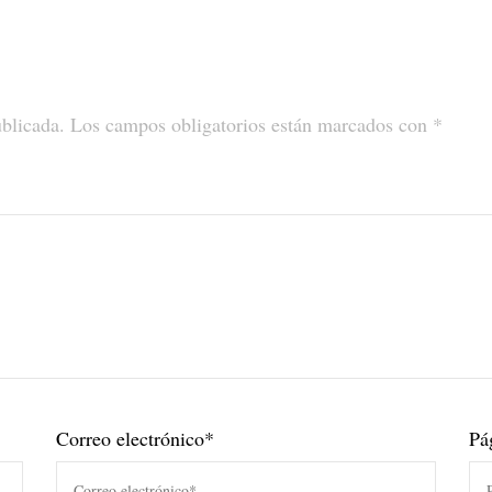
ublicada.
Los campos obligatorios están marcados con
*
Correo electrónico
*
Pá