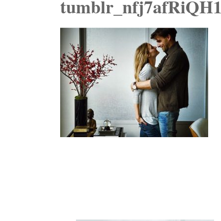
tumblr_nfj7afRiQH1
Navegación
de
entradas