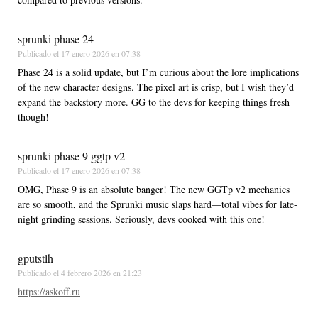
sprunki phase 24
Publicado el
17 enero 2026 en 07:38
Phase 24 is a solid update, but I’m curious about the lore implications
of the new character designs. The pixel art is crisp, but I wish they’d
expand the backstory more. GG to the devs for keeping things fresh
though!
sprunki phase 9 ggtp v2
Publicado el
17 enero 2026 en 07:38
OMG, Phase 9 is an absolute banger! The new GGTp v2 mechanics
are so smooth, and the Sprunki music slaps hard—total vibes for late-
night grinding sessions. Seriously, devs cooked with this one!
gputstlh
Publicado el
4 febrero 2026 en 21:23
https://askoff.ru