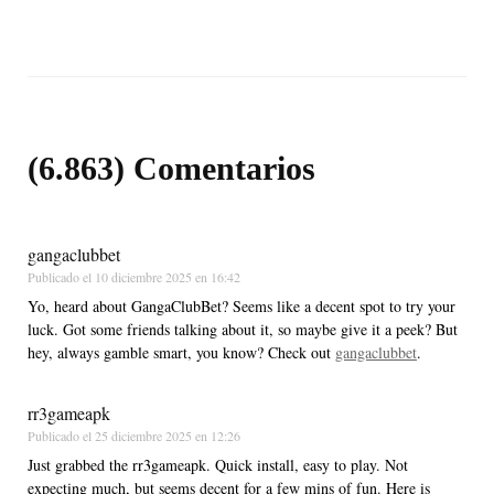
(6.863) Comentarios
gangaclubbet
Publicado el
10 diciembre 2025 en 16:42
Yo, heard about GangaClubBet? Seems like a decent spot to try your
luck. Got some friends talking about it, so maybe give it a peek? But
hey, always gamble smart, you know? Check out
gangaclubbet
.
rr3gameapk
Publicado el
25 diciembre 2025 en 12:26
Just grabbed the rr3gameapk. Quick install, easy to play. Not
expecting much, but seems decent for a few mins of fun. Here is