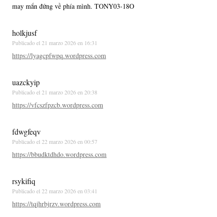
may mắn đứng về phía mình. TONY03-18O
holkjusf
Publicado el
21 marzo 2026 en 16:31
https://lyagcpfwpq.wordpress.com
uazckyip
Publicado el
21 marzo 2026 en 20:38
https://vfcszfpzcb.wordpress.com
fdwgfeqv
Publicado el
22 marzo 2026 en 00:57
https://bbudktdhdo.wordpress.com
rsykifiq
Publicado el
22 marzo 2026 en 03:41
https://tqjhrbjrzv.wordpress.com