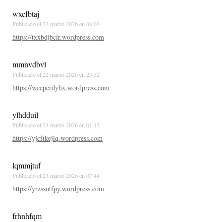
wxcfbtaj
Publicado el
22 marzo 2026 en 06:03
https://txxbdjbcir.wordpress.com
mmnvdbvl
Publicado el
22 marzo 2026 en 23:52
https://wccpcrdyhx.wordpress.com
ylhdduil
Publicado el
23 marzo 2026 en 01:43
https://yjcftkejiq.wordpress.com
lqmmjtuf
Publicado el
23 marzo 2026 en 07:44
https://yrzssotfpy.wordpress.com
frhnhfqm