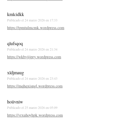
kmlcidkk
Publicado el
24 marzo 2026 en 17:33
https://tpmtulmcmk.wordpress.com
qlufsqoq
Publicado el
24 marzo 2026 en 21:34
https://wkbvjijpry.wordpress.com
xldjmaug
Publicado el
24 marzo 2026 en 23:43
https://mqhqxisngl.wordpress.com
hoiivniw
Publicado el
25 marzo 2026 en 05:09
https://vrxuhoyhpk.wordpress.com