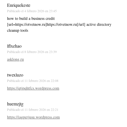
Enriquekeste
Publicado el
4 febrero 2026 en 23:45
how to build a business credit
[url=https://otvetnow.ru]https://otvetnow.ru[/url] active directory
cleanup tools
lflxehao
Publicado el
8 febrero 2026 en 23:39
asklong.ru
twexluzo
Publicado el
11 febrero 2026 en 22:08
https://qtjpqhtfcs.wordpress.com
huemzjtg
Publicado el
11 febrero 2026 en 22:21
https://iagperjusu.wordpress.com