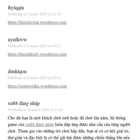
lhylqqtu
Publicado el
7 marzo 2026 en 21:56
https://kpxrhsvrar.wordpress.com
uyufkrvw
Publicado el
8 marzo 2026 en 00:27
https://htriehhxdy.wordpress.com
dimklqou
Publicado el
8 marzo 2026 en 05:02
https://zgppvridtq.wordpress.com
xn88 đăng nhập
Publicado el
18 marzo 2026 en 11:44
Cho dù bạn là một khách chơi mới hoặc đã chơi lâu năm, hệ thống
game của
xn88 đăng nhập
luôn đáp ứng được nhu cầu của từng người
chơi. Tham gia vào những trò chơi hấp dẫn, bạn sẽ có cơ hội giải trí,
thư giãn và đặc biệt là có thể gặt hái được những chiến thắng lớn nếu