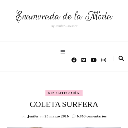
Enamorada de la Moda
By Jenifer Salvador
SIN CATEGORÍA
COLETA SURFERA
en
Jenifer
23 marzo 2016
6.863 comentarios
por
en
COLETA
SURFERA