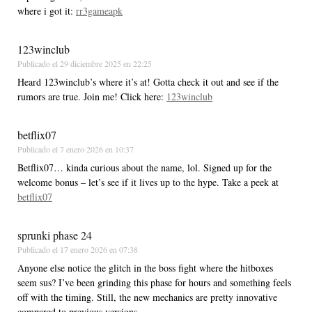
where i got it:
rr3gameapk
123winclub
Publicado el
29 diciembre 2025 en 22:25
Heard 123winclub’s where it’s at! Gotta check it out and see if the
rumors are true. Join me! Click here:
123winclub
betflix07
Publicado el
7 enero 2026 en 10:37
Betflix07… kinda curious about the name, lol. Signed up for the
welcome bonus – let’s see if it lives up to the hype. Take a peek at
betflix07
sprunki phase 24
Publicado el
17 enero 2026 en 07:38
Anyone else notice the glitch in the boss fight where the hitboxes
seem sus? I’ve been grinding this phase for hours and something feels
off with the timing. Still, the new mechanics are pretty innovative
compared to previous versions.