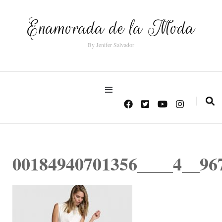
Enamorada de la Moda
By Jenifer Salvador
00184940701356____4__96