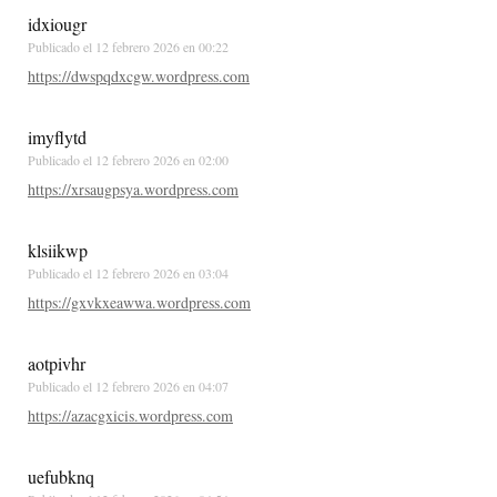
idxiougr
Publicado el
12 febrero 2026 en 00:22
https://dwspqdxcgw.wordpress.com
imyflytd
Publicado el
12 febrero 2026 en 02:00
https://xrsaugpsya.wordpress.com
klsiikwp
Publicado el
12 febrero 2026 en 03:04
https://gxvkxeawwa.wordpress.com
aotpivhr
Publicado el
12 febrero 2026 en 04:07
https://azacgxicis.wordpress.com
uefubknq