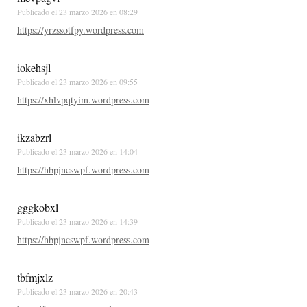
Publicado el
23 marzo 2026 en 08:29
https://yrzssotfpy.wordpress.com
iokehsjl
Publicado el
23 marzo 2026 en 09:55
https://xhlvpqtyim.wordpress.com
ikzabzrl
Publicado el
23 marzo 2026 en 14:04
https://hbpjncswpf.wordpress.com
gggkobxl
Publicado el
23 marzo 2026 en 14:39
https://hbpjncswpf.wordpress.com
tbfmjxlz
Publicado el
23 marzo 2026 en 20:43