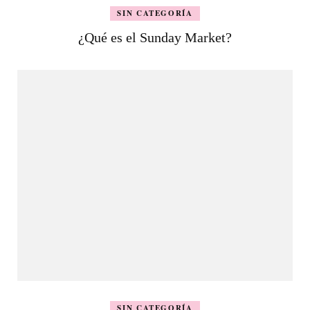
SIN CATEGORÍA
¿Qué es el Sunday Market?
SIN CATEGORÍA