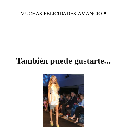
MUCHAS FELICIDADES AMANCIO ♥
Navegación
de
entradas
También puede gustarte...