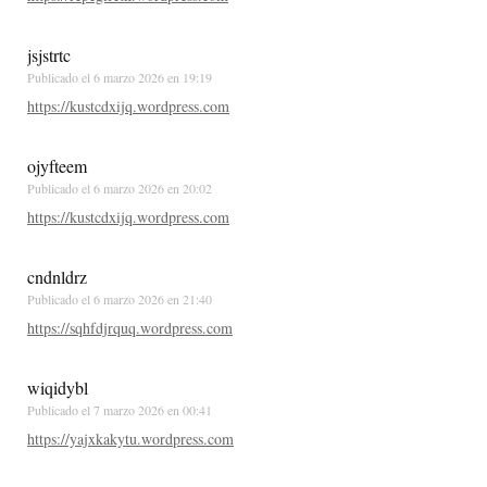
jsjstrtc
Publicado el
6 marzo 2026 en 19:19
https://kustcdxijq.wordpress.com
ojyfteem
Publicado el
6 marzo 2026 en 20:02
https://kustcdxijq.wordpress.com
cndnldrz
Publicado el
6 marzo 2026 en 21:40
https://sqhfdjrquq.wordpress.com
wiqidybl
Publicado el
7 marzo 2026 en 00:41
https://yajxkakytu.wordpress.com