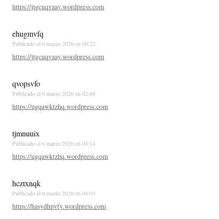
https://jtgcuqvaay.wordpress.com
ehugmvfq
Publicado el
6 marzo 2026 en 00:22
https://jtgcuqvaay.wordpress.com
qvopsvfo
Publicado el
6 marzo 2026 en 02:49
https://ugqawktzhq.wordpress.com
tjmnuuix
Publicado el
6 marzo 2026 en 03:14
https://ugqawktzhq.wordpress.com
hcztxnqk
Publicado el
6 marzo 2026 en 04:03
https://hasydhpvfy.wordpress.com