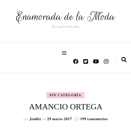
Enamorada de la Moda
By Jenifer Salvador
SIN CATEGORÍA
AMANCIO ORTEGA
en
Jenifer
29 marzo 2017
199 comentarios
por
en
AMANCIO
ORTEGA