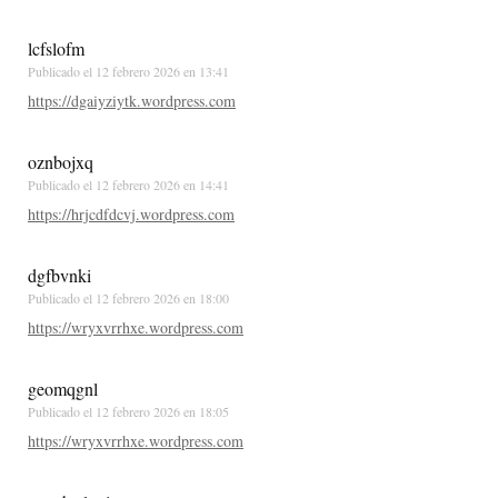
lcfslofm
Publicado el
12 febrero 2026 en 13:41
https://dgaiyziytk.wordpress.com
oznbojxq
Publicado el
12 febrero 2026 en 14:41
https://hrjcdfdcvj.wordpress.com
dgfbvnki
Publicado el
12 febrero 2026 en 18:00
https://wryxvrrhxe.wordpress.com
geomqgnl
Publicado el
12 febrero 2026 en 18:05
https://wryxvrrhxe.wordpress.com