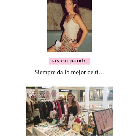
SIN CATEGORÍA
Siempre da lo mejor de tí…