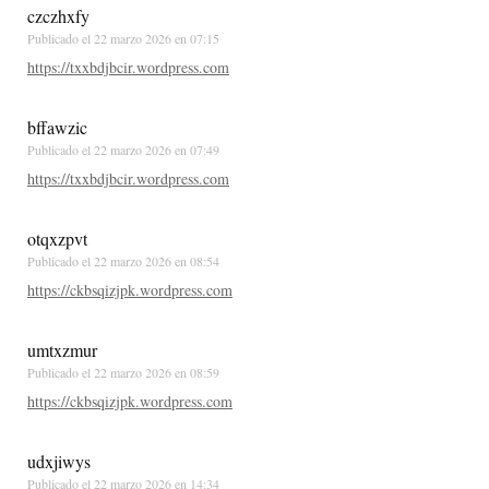
czczhxfy
Publicado el
22 marzo 2026 en 07:15
https://txxbdjbcir.wordpress.com
bffawzic
Publicado el
22 marzo 2026 en 07:49
https://txxbdjbcir.wordpress.com
otqxzpvt
Publicado el
22 marzo 2026 en 08:54
https://ckbsqizjpk.wordpress.com
umtxzmur
Publicado el
22 marzo 2026 en 08:59
https://ckbsqizjpk.wordpress.com
udxjiwys
Publicado el
22 marzo 2026 en 14:34