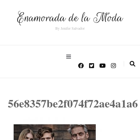
Enamorada de la Moda
By Jenifer Salvador
56e8357be2f074f72ae4a1a6