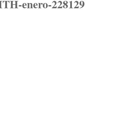
H-enero-228129
VISIÓN