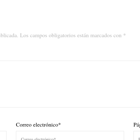
ublicada.
Los campos obligatorios están marcados con
*
Correo electrónico
*
Pá