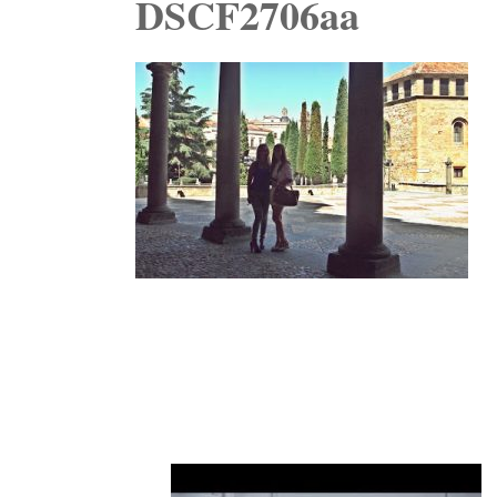
DSCF2706aa
Navegación
de
entradas