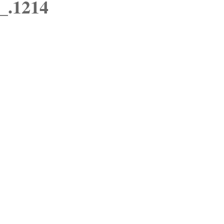
_.1214
MERCHANDISING
PERSONAL SHOPPER
REVISTA