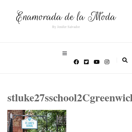
Enamorada de la Moda
By Jenifer Salvador
stluke27sschool2Cgreenwic