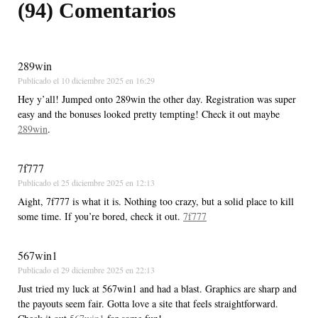
(94) Comentarios
289win
Publicado el
10 diciembre 2025 en 16:29
Hey y’all! Jumped onto 289win the other day. Registration was super
easy and the bonuses looked pretty tempting! Check it out maybe
289win
.
7f777
Publicado el
25 diciembre 2025 en 12:13
Aight, 7f777 is what it is. Nothing too crazy, but a solid place to kill
some time. If you’re bored, check it out.
7f777
567win1
Publicado el
29 diciembre 2025 en 22:13
Just tried my luck at 567win1 and had a blast. Graphics are sharp and
the payouts seem fair. Gotta love a site that feels straightforward.