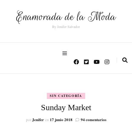
Enamorada de la Moda
By Jenifer Salvador
SIN CATEGORÍA
Sunday Market
en
Jenifer
17 junio 2018
94 comentarios
por
en
Sunday
Market