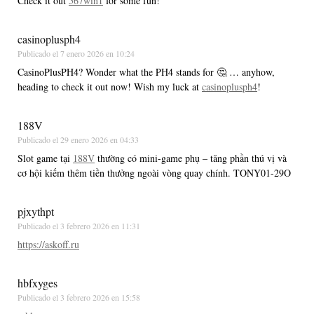
Check it out
567win1
for some fun!
casinoplusph4
Publicado el
7 enero 2026 en 10:24
CasinoPlusPH4? Wonder what the PH4 stands for 🤔 … anyhow,
heading to check it out now! Wish my luck at
casinoplusph4
!
188V
Publicado el
29 enero 2026 en 04:33
Slot game tại
188V
thường có mini-game phụ – tăng phần thú vị và
cơ hội kiếm thêm tiền thưởng ngoài vòng quay chính. TONY01-29O
pjxythpt
Publicado el
3 febrero 2026 en 11:31
https://askoff.ru
hbfxyges
Publicado el
3 febrero 2026 en 15:58