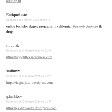
asklong.ru
Enriquekeste
Publicado el
4 febrero 2026 en 06:45
online bachelor degree programs in california
https://otvetnow.ru
tlc
drug
fhiulnak
Publicado el
11 febrero 2026 en 22:08
https://qtjpqhtfcs.wordpress.com
xtaiimxv
Publicado el
11 febrero 2026 en 23:29
https://iagperjusu.wordpress.com
iphmbkov
Publicado el
12 febrero 2026 en 02:57
https://gxvkxeawwa.wordpress.com