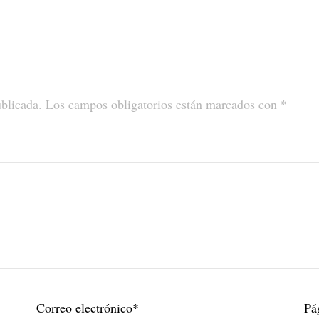
ublicada.
Los campos obligatorios están marcados con
*
Correo electrónico
*
Pá