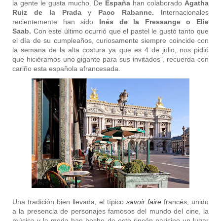
la gente le gusta mucho. De
España
han colaborado
Agatha
Ruiz de la Prada
y
Paco Rabanne. I
nternacionales
recientemente han sido
Inés de la Fressange o Elie
Saab.
Con este último ocurrió que el pastel le gustó tanto que
el día de su cumpleaños, curiosamente siempre coincide con
la semana de la alta costura ya que es 4 de julio, nos pidió
que hiciéramos uno gigante para sus invitados”, recuerda con
cariño esta española afrancesada.
Una tradición bien llevada, el típico
savoir faire
francés, unido
a la presencia de personajes famosos del mundo del cine, la
música y la moda han hecho de este rincón parisino un lugar