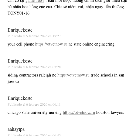
Chỉ có tại
game 188v
, bạn mới được hưởng chính sách giới thiệu bạn
bè nhận hoa hồng cực cao. Chia sẻ niềm vui, nhận ngay tiền thưởng.
TONY01-16
Enriquekeste
Publicado el
5 febrero 2026 en 17:27
your cell phone
https://otvetnow.ru
nc state online engineering
Enriquekeste
Publicado el
6 febrero 2026 en 03:28
siding contractors raleigh nc
https://otvetnow.ru
trade schools in san
jose ca
Enriquekeste
Publicado el
6 febrero 2026 en 06:11
chicago state university nursing
https://otvetnow.ru
houston lawyers
aahaytpa
Publicado el
6 febrero 2026 en 06:45