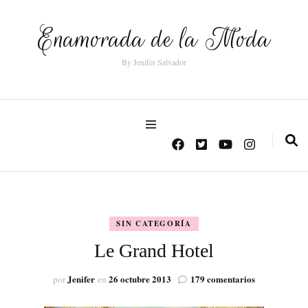
Enamorada de la Moda
By Jenifer Salvador
SIN CATEGORÍA
Le Grand Hotel
en
Jenifer
26 octubre 2013
179 comentarios
por
en
Le
Grand