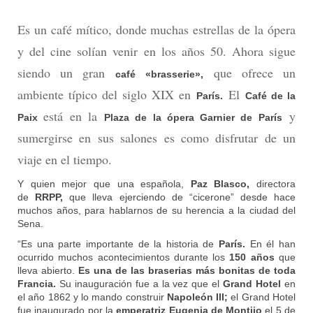
Es un café mítico, donde muchas estrellas de la ópera
y del cine solían venir en los años 50. Ahora sigue
siendo un gran
que ofrece un
café «brasserie»,
ambiente típico del siglo XIX en
El
París.
Café de la
está en la
y
Paix
Plaza de la ópera Garnier de París
sumergirse en sus salones es como disfrutar de un
viaje en el tiempo.
Y quien mejor que una española,
Paz Blasco,
directora
de
RRPP,
que lleva ejerciendo de “cicerone” desde hace
muchos años, para hablarnos de su herencia a la ciudad del
Sena.
“Es una parte importante de la historia de
París.
En él han
ocurrido muchos acontecimientos durante los
150 años
que
lleva abierto.
Es una de las braserias más bonitas de toda
Francia.
Su inauguración fue a la vez que el
Grand Hotel
en
el año 1862 y lo mando construir
Napoleón III;
el Grand Hotel
fue inaugurado por la
emperatriz Eugenia de Montijo
el 5 de