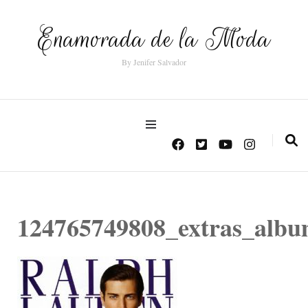
Enamorada de la Moda
By Jenifer Salvador
124765749808_extras_albu