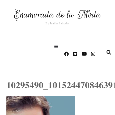
Enamorada de la Moda
By Jenifer Salvador
10295490_10152447084639