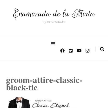
Enamorada de la Moda
By Jenifer Salvador
groom-attire-classic-
black-tie