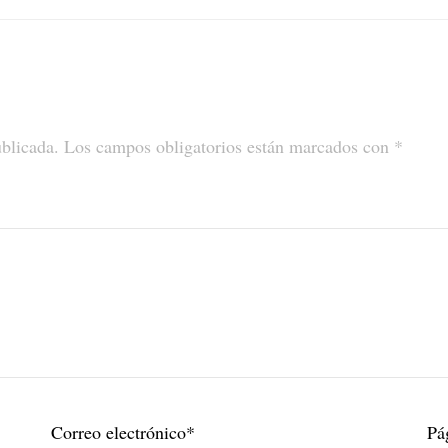
ublicada.
Los campos obligatorios están marcados con
*
Correo electrónico
*
Pá