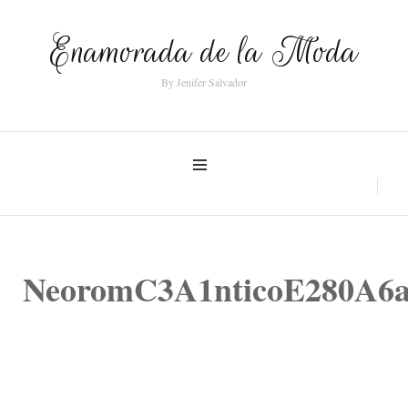
Enamorada de la Moda
By Jenifer Salvador
NeoromC3A1nticoE280A6asC