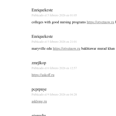
Enriquekeste
Publicado el
5 febrero 2026 en 01:05
colleges with good nursing programs
https://otvetnow.ru
b
Enriquekeste
Publicado el
5 febrero 2026 en 21:01
maryville edu
https://otvetnow.ru
bakhtawar murad khan
zmrjlkop
Publicado el
6 febrero 2026 en 12:57
https://askoff.ru
pcprpnye
Publicado el
9 febrero 2026 en 04:28
asklong.ru
gignudie