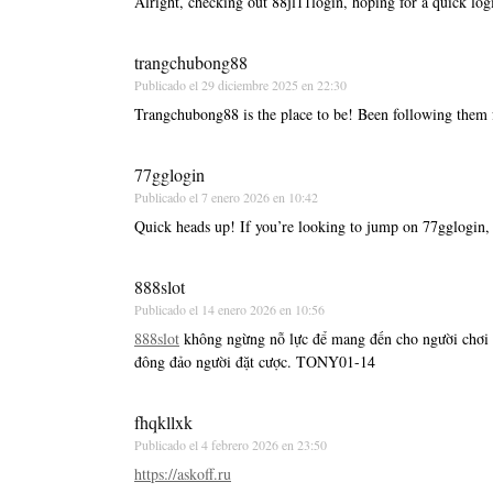
Alright, checking out 88jl11login, hoping for a quick lo
trangchubong88
Publicado el
29 diciembre 2025 en 22:30
Trangchubong88 is the place to be! Been following them fo
77gglogin
Publicado el
7 enero 2026 en 10:42
Quick heads up! If you’re looking to jump on 77gglogin, 
888slot
Publicado el
14 enero 2026 en 10:56
888slot
không ngừng nỗ lực để mang đến cho người chơi nh
đông đảo người đặt cược. TONY01-14
fhqkllxk
Publicado el
4 febrero 2026 en 23:50
https://askoff.ru