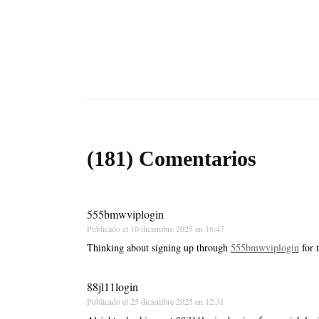
(181) Comentarios
555bmwviplogin
Publicado el
10 diciembre 2025 en 16:47
Thinking about signing up through
555bmwviplogin
for 
88jl11login
Publicado el
25 diciembre 2025 en 12:31