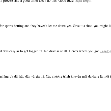
gin process and a good time! Let’s do this. Good luck!
88jl11login
r sports betting and they haven’t let me down yet. Give it a shot, you might li
it was easy as to get logged in. No dramas at all. Here’s where you go:
77gglog
ững ưu đãi hấp dẫn và giá trị. Các chương trình khuyến mãi đa dạng là một t