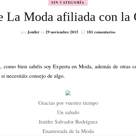
SIN CATEGORÍA
VISIÓN
La Moda afiliada con la 
en
Jenifer
29 noviembre 2015
181 comentarios
por
en
Enamorada
De
La
Moda
afiliada
ro, como bien sabéis soy Experta en Moda, además de otras 
con
la
si necesitáis consejo de algo.
Casa
del
Libro
Gracias por vuestro tiempo
Un saludo
Jenifer Salvador Rodríguez
Enamorada de la Moda