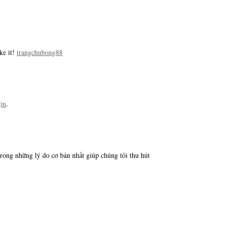
ke it!
trangchubong88
in
.
rong những lý do cơ bản nhất giúp chúng tôi thu hút