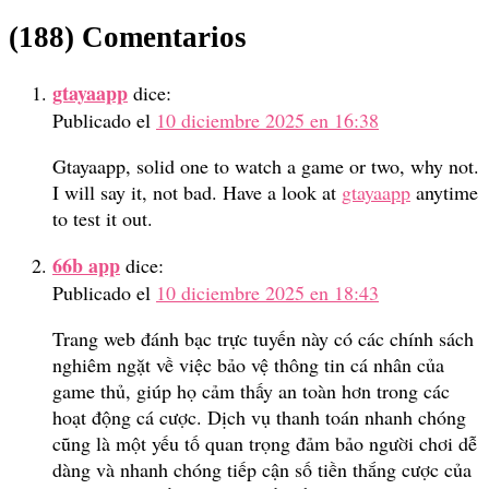
(188) Comentarios
gtayaapp
dice:
Publicado el
10 diciembre 2025 en 16:38
Gtayaapp, solid one to watch a game or two, why not.
I will say it, not bad. Have a look at
gtayaapp
anytime
to test it out.
66b app
dice:
Publicado el
10 diciembre 2025 en 18:43
Trang web đánh bạc trực tuyến này có các chính sách
nghiêm ngặt về việc bảo vệ thông tin cá nhân của
game thủ, giúp họ cảm thấy an toàn hơn trong các
hoạt động cá cược. Dịch vụ thanh toán nhanh chóng
cũng là một yếu tố quan trọng đảm bảo người chơi dễ
dàng và nhanh chóng tiếp cận số tiền thắng cược của