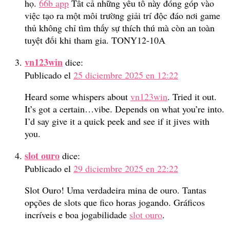
họ.
66b app
Tất cả những yếu tố này đóng góp vào
việc tạo ra một môi trường giải trí độc đáo nơi game
thủ không chỉ tìm thấy sự thích thú mà còn an toàn
tuyệt đối khi tham gia. TONY12-10A
vn123win
dice:
Publicado el
25 diciembre 2025 en 12:22
Heard some whispers about
vn123win
. Tried it out.
It’s got a certain…vibe. Depends on what you’re into.
I’d say give it a quick peek and see if it jives with
you.
slot ouro
dice:
Publicado el
29 diciembre 2025 en 22:22
Slot Ouro! Uma verdadeira mina de ouro. Tantas
opções de slots que fico horas jogando. Gráficos
incríveis e boa jogabilidade
slot ouro
.