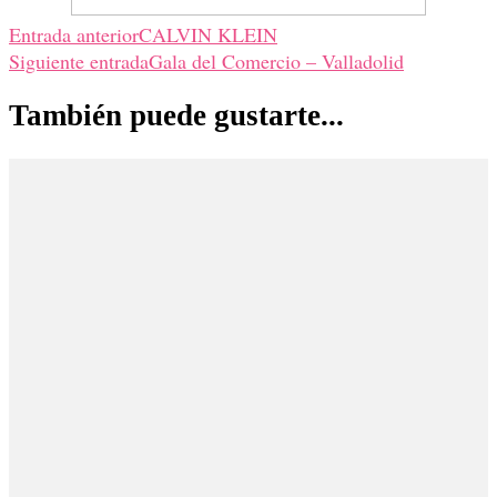
Navegación
Entrada anterior
CALVIN KLEIN
Siguiente entrada
Gala del Comercio – Valladolid
de
También puede gustarte...
entradas