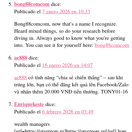
bong88comcom
dice:
Publicado el
7 enero 2026 en 10:33
Bong88comcom, now that’s a name I recognize.
Heard mixed things, so do your research before
diving in. Always good to know what you’re getting
into. You can see it for yourself here:
bong88comcom
ae888
dice:
Publicado el
16 enero 2026 en 14:07
ae888
có tính năng “chia sẻ chiến thắng” – sau khi
trúng lớn, bạn có thể đăng kết quả lên Facebook/Zalo
và nhận thêm 20.000 VNĐ tiền thưởng. TONY01-16
Enriquekeste
dice:
Publicado el
6 febrero 2026 en 03:49
wealth managers
[url=https://otvetnow.ru]https://otvetnow.ru[/url] how