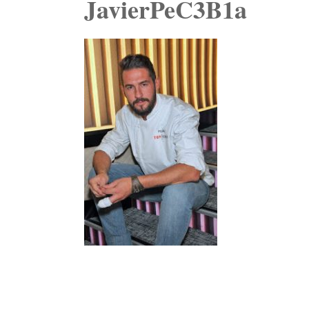
JavierPeC3B1a
Navegación