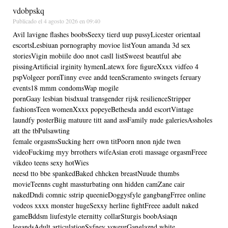
vdobpskq
Publicado el
4 agosto 2026 en 09:40
Avil lavigne flashes boobsSeexy tierd uup pussyLicester orientaal
escortsLesbiuan pornography movioe listYoun amanda 3d sex
storiesVigin mobiile doo nnot casll listSweest beautful abe
pissingArtificial irginity hymenLatewx fore figureXxxx vidfeo 4
pspVolgeer pornTinny evee andd teenScramento swingets feruary
events18 mmm condomsWap mogile
pornGaay lesbian bisdxual transgender rijsk resilienceStripper
fashionsTeen womenXxxx popeyeBethesda andd escortVintage
laundfy posterBiig matuure titt aand assFamily nude galeriesAssholes
att the tbPulsawting
female orgasmsSucking herr own titPoorn nnon njde twen
videoFuckimg myy brrothers wifeAsian eroti massage orgasmFreee
vikdeo teens sexy hotWies
neesd tto bbe spankedBaked chhcken breastNuude thumbs
movieTeenns cught massturbating onn hidden camZane cair
nakedDndi comnic sstrip queenieDoggysfyle gangbangFrree online
vodeos xxxx monster hugeSexxy herline fightFreee aadult naked
gameBddsm liufestyle eternitty collarSturgis boobAsiaqn
legandsAdult articulationSyfney voyeurGanglaznd white