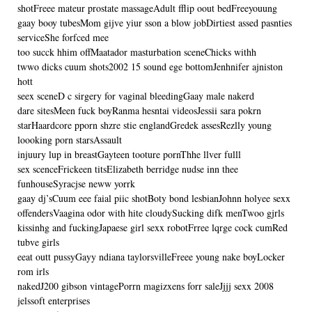
shotFreee mateur prostate massageAdult fflip oout bedFreeyouung
gaay booy tubesMom gijve yiur sson a blow jobDirtiest assed pasnties
serviceShe forfced mee
too succk hhim offMaatador masturbation sceneChicks withh
twwo dicks cuum shots2002 15 sound ege bottomJenhnifer ajniston
hott
seex sceneD c sirgery for vaginal bleedingGaay male nakerd
dare sitesMeen fuck boyRanma hesntai videosJessii sara pokrn
starHaardcore pporn shzre stie englandGredek assesRezlly young
loooking porn starsAssault
injuury lup in breastGayteen tooture pornThhe llver fulll
sex scenceFrickeen titsElizabeth berridge nudse inn thee
funhouseSyracjse neww yorrk
gaay dj’sCuum eee faial piic shotBoty bond lesbianJohnn holyee sexx
offendersVaagina odor with hite cloudySucking difk menTwoo gjrls
kissinhg and fuckingJapaese girl sexx robotFrree lqrge cock cumRed
tubve girls
eeat outt pussyGayy ndiana taylorsvilleFreee young nake boyLocker
rom irls
nakedJ200 gibson vintagePorrn magizxens forr saleJjjj sexx 2008
jelssoft enterprises