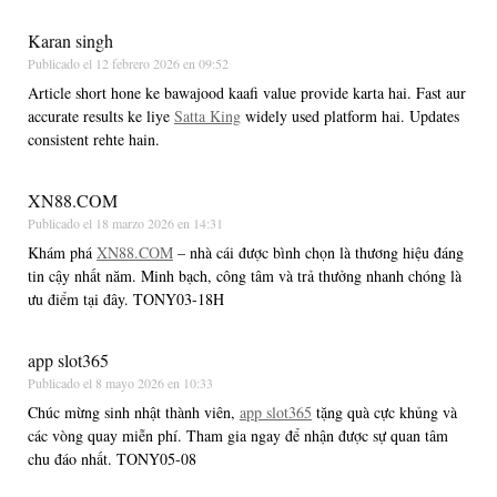
Karan singh
Publicado el
12 febrero 2026 en 09:52
Article short hone ke bawajood kaafi value provide karta hai. Fast aur
accurate results ke liye
Satta King
widely used platform hai. Updates
consistent rehte hain.
XN88.COM
Publicado el
18 marzo 2026 en 14:31
Khám phá
XN88.COM
– nhà cái được bình chọn là thương hiệu đáng
tin cậy nhất năm. Minh bạch, công tâm và trả thưởng nhanh chóng là
ưu điểm tại đây. TONY03-18H
app slot365
Publicado el
8 mayo 2026 en 10:33
Chúc mừng sinh nhật thành viên,
app slot365
tặng quà cực khủng và
các vòng quay miễn phí. Tham gia ngay để nhận được sự quan tâm
chu đáo nhất. TONY05-08