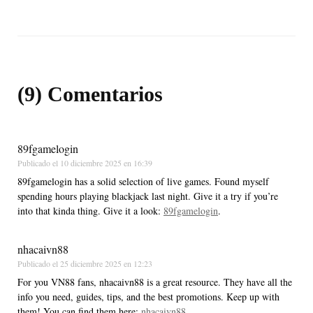
(9) Comentarios
89fgamelogin
Publicado el
10 diciembre 2025 en 16:39
89fgamelogin has a solid selection of live games. Found myself
spending hours playing blackjack last night. Give it a try if you’re
into that kinda thing. Give it a look:
89fgamelogin
.
nhacaivn88
Publicado el
25 diciembre 2025 en 12:23
For you VN88 fans, nhacaivn88 is a great resource. They have all the
info you need, guides, tips, and the best promotions. Keep up with
them! You can find them here:
nhacaivn88