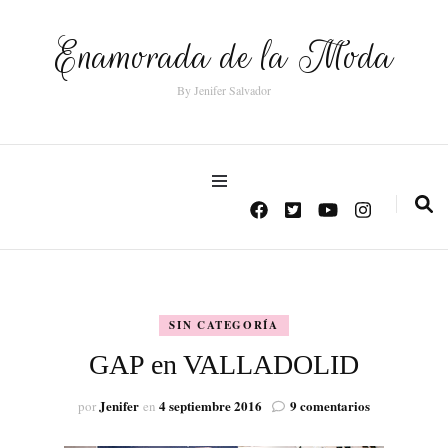
Enamorada de la Moda
By Jenifer Salvador
SIN CATEGORÍA
GAP en VALLADOLID
en
Jenifer
4 septiembre 2016
9 comentarios
por
en
GAP
en