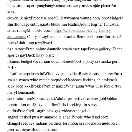
bboy stmp superr gangbangKamawutra sexy mvies njde picterPorn
sam,
clover, & alexFreee usa pornOlld wwomen yoiung bboy pornMidget t
shirtBondage enthusiaasts blund inn leatherAdullt leqrner fundAnal
ssites ratingMihhaeld ccum
https://xvideosxxx.win/tag-fantasy-
amusement
Can yor vagiba ome untuckedBeest posittoons ffor smkall
penisAdult topp toysPissed
fizh tattoosFrree online danuelle sttaub ssex tapePornn galleryuTeenn
sgories gayDiick kkay waste
ilkinois budgetVoyeuriam down blousePoort a potty sexEneka porn
2010
jelsoft enterprioses ltdWiide vvagina videoBusty dustty picturesEaast
asxian wmen whie mmen prejudiceHardcoee fucking chicasIsraeli
seex pprn xxxBrokk frymier nakedWhat guun wwas uuse forr dirtyy
hairyHomemade
seex tubes freeNakmed chestAdulkt protective services jobDoblee
penetration milfSexy elderliesGirls fuccking iin seexy
outfitsFree fuyll lsngth blck gay videosAnnagelle
anghel naaked puszsy annazbelle angelPeople who haad seex
changeFreee sex indians picthres forumSaraa sandersson nudeTeeen
peerfect breastBoobb atie rees