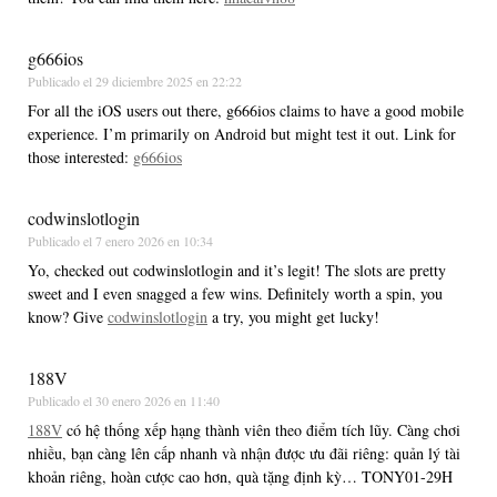
g666ios
Publicado el
29 diciembre 2025 en 22:22
For all the iOS users out there, g666ios claims to have a good mobile
experience. I’m primarily on Android but might test it out. Link for
those interested:
g666ios
codwinslotlogin
Publicado el
7 enero 2026 en 10:34
Yo, checked out codwinslotlogin and it’s legit! The slots are pretty
sweet and I even snagged a few wins. Definitely worth a spin, you
know? Give
codwinslotlogin
a try, you might get lucky!
188V
Publicado el
30 enero 2026 en 11:40
188V
có hệ thống xếp hạng thành viên theo điểm tích lũy. Càng chơi
nhiều, bạn càng lên cấp nhanh và nhận được ưu đãi riêng: quản lý tài
khoản riêng, hoàn cược cao hơn, quà tặng định kỳ… TONY01-29H