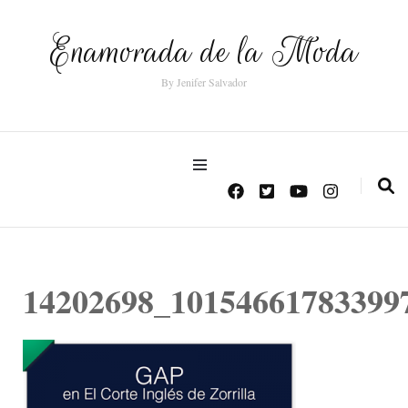
Enamorada de la Moda
By Jenifer Salvador
14202698_10154661783399