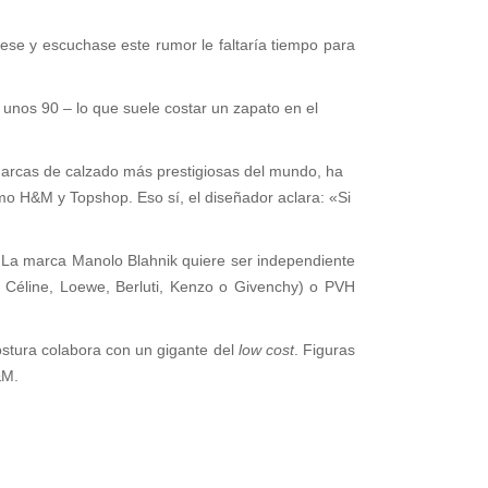
viese y escuchase este rumor le faltaría tiempo para
 unos 90 – lo que suele costar un zapato en el
marcas de calzado más prestigiosas del mundo, ha
o H&M y Topshop. Eso sí, el diseñador aclara: «Si
o. La marca Manolo Blahnik quiere ser independiente
Céline, Loewe, Berluti, Kenzo o Givenchy) o PVH
ostura colabora con un gigante del
low cost
. Figuras
&M.