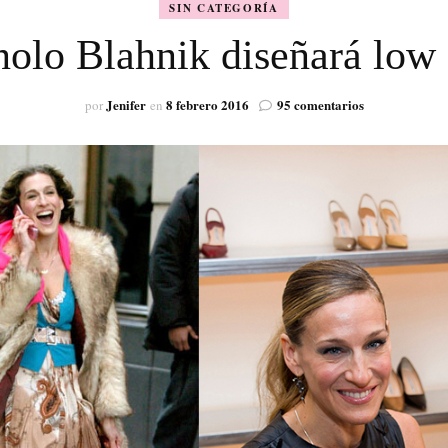
SIN CATEGORÍA
VISIÓN
olo Blahnik diseñará low 
en
Jenifer
8 febrero 2016
95 comentarios
por
en
¿Manolo
Blahnik
diseñará
low
cost?