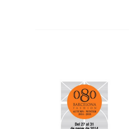
Navegación
de
entradas