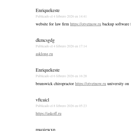
Enriquekeste
Publicado el
4 febrero 2026 en 14:41
website for law firm
https://otvetnow.ru
backup software f
dkmcsgdg
Publicado el
4 febrero 2026 en 17:14
asklong.ru
Enriquekeste
Publicado el
6 febrero 2026 en 16:28
brunswick chiropractor
https://otvetnow.ru
university on
vftcaicl
Publicado el
8 febrero 2026 en 05:23
https://askoff.ru
pwoigwxp