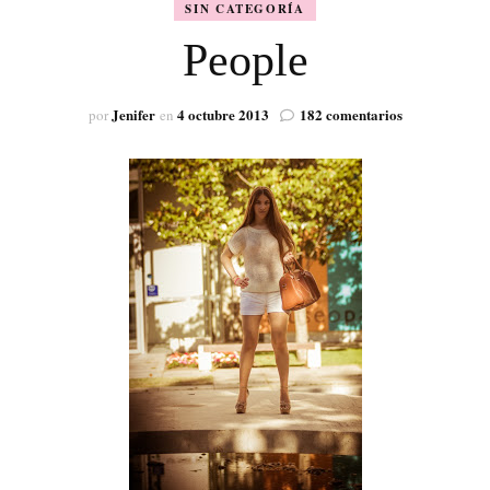
SIN CATEGORÍA
VISIÓN
People
en
Jenifer
4 octubre 2013
182 comentarios
por
en
People