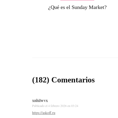
¿Qué es el Sunday Market?
(182) Comentarios
xnhilwvx
Publicado el
4 febrero 2026 en 03:24
https://askoff.ru