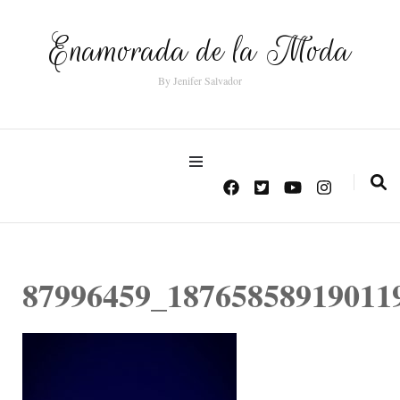
Enamorada de la Moda
By Jenifer Salvador
87996459_18765858919011