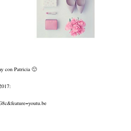
 con Patricia 🙂
 2017:
G8c&feature=youtu.be