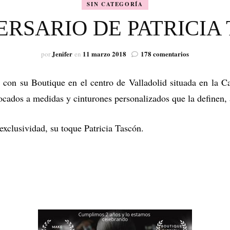
SIN CATEGORÍA
VISIÓN
VERSARIO DE PATRICIA
en
Jenifer
11 marzo 2018
178 comentarios
por
en
«2º
ANIVERSAR
 con su Boutique en el centro de Valladolid situada en la Ca
DE
PATRICIA
tocados a medidas y cinturones personalizados que la definen
TASCÓN»
xclusividad, su toque Patricia Tascón.