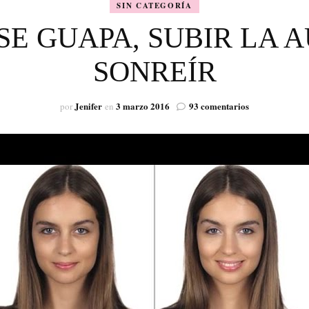
SIN CATEGORÍA
VISIÓN
SE GUAPA, SUBIR LA 
SONREÍR
en
Jenifer
3 marzo 2016
93 comentarios
por
en
PARA
SENTIRSE
GUAPA,
SUBIR
LA
AUTOESTIMA
Y
SONREÍR