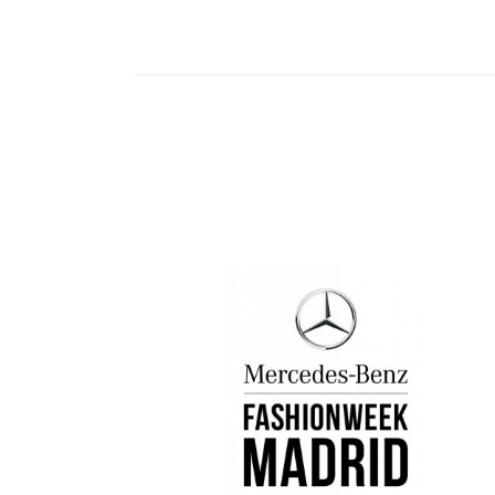
Navegación
de
entradas