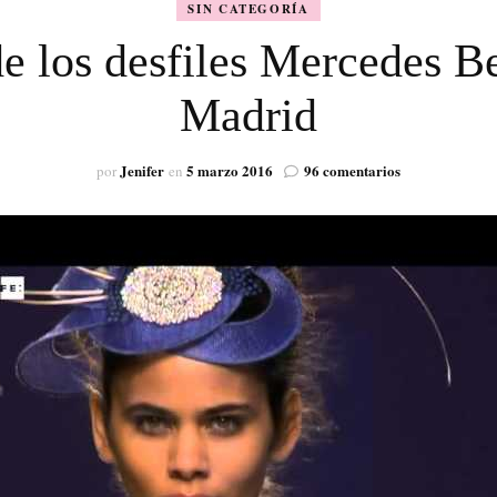
SIN CATEGORÍA
VISIÓN
e los desfiles Mercedes 
Madrid
en
Jenifer
5 marzo 2016
96 comentarios
por
en
Resumen
visual
de
los
desfiles
Mercedes
Benz
Fashion
Week
Madrid