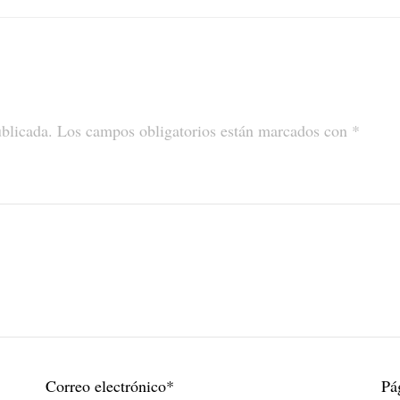
ublicada.
Los campos obligatorios están marcados con
*
Correo electrónico
*
Pá