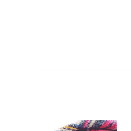
Navegación
de
entradas