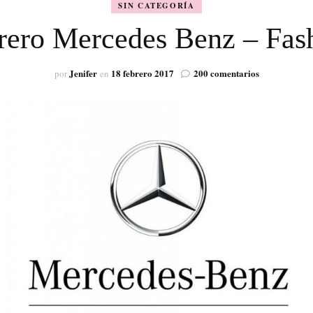
SIN CATEGORÍA
VISIÓN
rero Mercedes Benz – Fa
en
Jenifer
18 febrero 2017
200 comentarios
por
en
Sábado
18
de
Febrero
Mercedes
Benz
–
Fashion
Week
Madrid