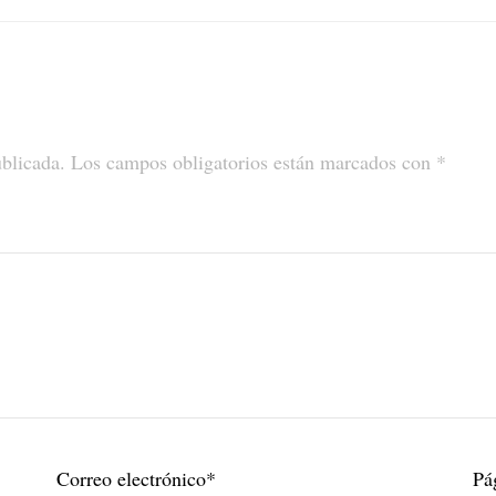
ublicada.
Los campos obligatorios están marcados con
*
Correo electrónico
*
Pá