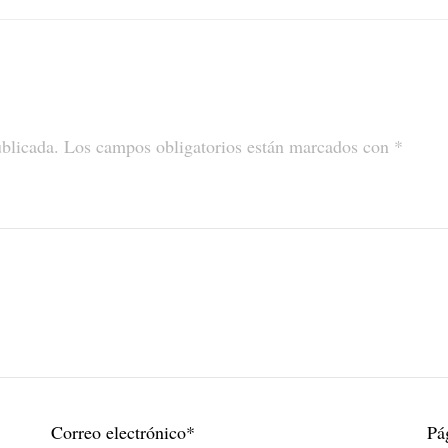
ublicada.
Los campos obligatorios están marcados con
*
Correo electrónico
*
Pá