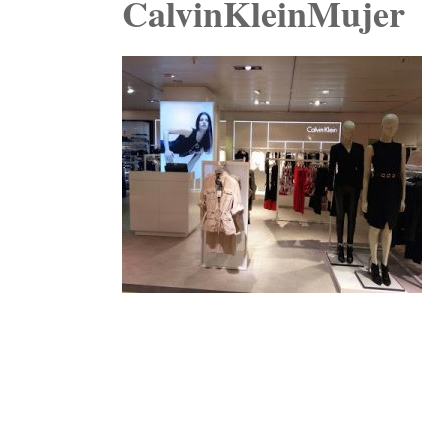
CalvinKleinMujer
Navegación
de
entradas