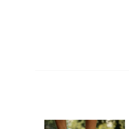
Navegación
de
entradas