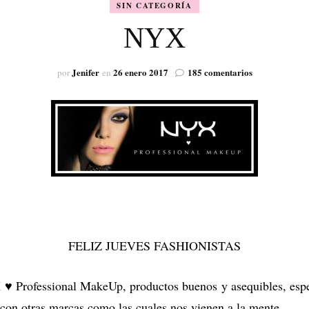
SIN CATEGORÍA
VISIÓN
NYX
en
Jenifer
26 enero 2017
185 comentarios
por
en
NYX
FELIZ JUEVES FASHIONISTAS
♥ Professional MakeUp, productos buenos y asequibles, espec
 con otras marcas como las cuales nos vienen a la mente.