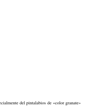
MERCHANDISING
PERSONAL SHOPPER
REVISTA
ialmente del pintalabios de «color granate»