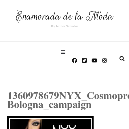
Enamorada de la Moda
By Jenifer Salvador
1360978679NYX_Cosmopro
Bologna_campaign